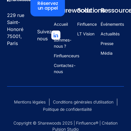
Réservez
un appel
Sharewoods
Solutions
Ressourc
229 rue
Saint-
Accueil
Finfluence
Événements
Honoré
Suivez-
Qui
LT Vision
Actualités
75001,
nous
sommes-
Paris
Presse
nous ?
Média
Finfluenceurs
Contactez-
nous
Mentions légales
Conditions générales d’utilisation
Politique de confidentialité
Copyright © Sharewoods 2025 | Finfluence® |
Création
Pulsion Studio