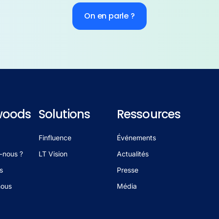
On en parle ?
woods
Solutions
Ressources
Finfluence
Événements
-nous ?
LT Vision
Actualités
s
Presse
nous
Média