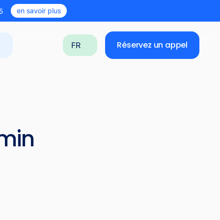
en savoir plus
5
Réservez un appel
FR
lmin