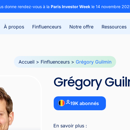
s donne rendez-vous à la
Paris Investor Week
le 14 novembre 202
À propos
Finfluenceurs
Notre offre
Ressources
Accueil
>
Finfluenceurs
>
Grégory Guilmin
Grégory Gui
19K abonnés
En savoir plus :